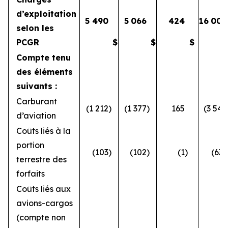
d’exploitation
5 490
5
066
424
16
008
selon les
PCGR
$
$
$
Compte tenu
des éléments
suivants :
Carburant
(1 212
)
(1 377
)
165
(3 546
d’aviation
Coûts liés à la
portion
(103
)
(102
)
(1
)
(633
terrestre des
forfaits
Coûts liés aux
avions-cargos
(compte non