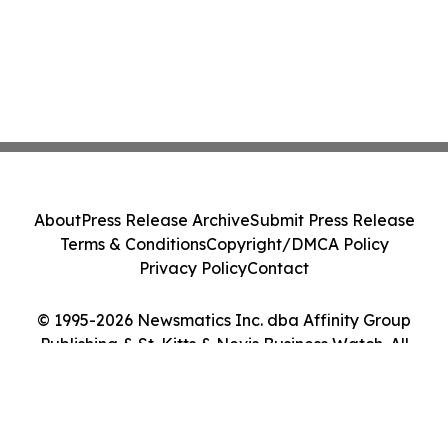
About
Press Release Archive
Submit Press Release
Terms & Conditions
Copyright/DMCA Policy
Privacy Policy
Contact
© 1995-2026 Newsmatics Inc. dba Affinity Group
Publishing & St. Kitts & Nevis Business Watch. All
Rights Reserved.
Cookie Settings / Your Privacy Choices