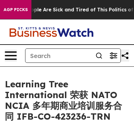
 Win: “People Are Sick and Tired of This Politics of Ha
AGP PICKS
Learning Tree
International 荣获 NATO
NCIA 多年期商业培训服务合
同 IFB-CO-423236-TRN